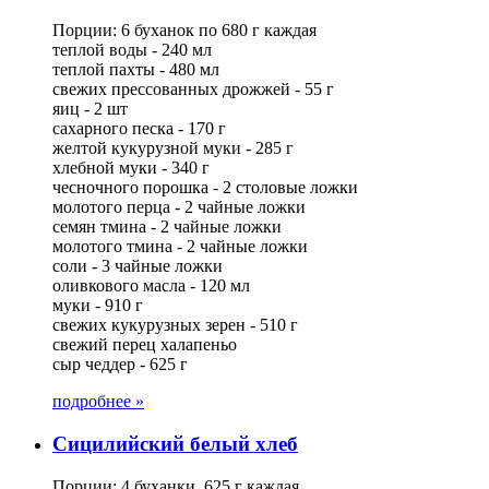
Порции: 6 буханок по 680 г каждая
теплой воды - 240 мл
теплой пахты - 480 мл
свежих прессованных дрожжей - 55 г
яиц - 2 шт
сахарного песка - 170 г
желтой кукурузной муки - 285 г
хлебной муки - 340 г
чесночного порошка - 2 столовые ложки
молотого перца - 2 чайные ложки
семян тмина - 2 чайные ложки
молотого тмина - 2 чайные ложки
соли - 3 чайные ложки
оливкового масла - 120 мл
муки - 910 г
свежих кукурузных зерен - 510 г
свежий перец халапеньo
сыр чеддер - 625 г
подробнее »
Сицилийский белый хлеб
Порции: 4 буханки, 625 г каждая