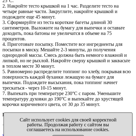
25°C.
2. Накройте тесто крышкой на 1 час. Разделите тесто на
четыре равные части. Закруглите, накройте крышкой и
подождите еще 45 минут.
3. Сформируйте из теста короткие багеты длиной 30
сантиметров. Выложите на бумагу для выпечки и оставьте
доходить, пока батоны не увеличатся в объеме на 75
процентов.
4. Приготовьте посыпку. Поместите все ингредиенты для
посыпки в миску. Мешайте 2-3 минуты, до получения
однородной массы. Смесь должна быть немного влажной и
липкой, но не рыхлой. Накройте сверху крышкой и заквасьте
в теплом месте 30 минут.
5. Равномерно распределите топпинг по хлебу, покрывая всю
поверхность каждой буханки лежащую на бумаге для
выпечки. Подождите высыхания, пока топпинг начнет
трескаться - через 10-15 минут.
7. Выпекать при температуре 230°C с паром. Уменьшите
температуру духовки до 190°C и выпекайте до хрустящей
корочки коричневого цвета, от 30 до 35 минут.
Выручалочка
™ Бумага на всякий случай
Сайт использует cookies для своей корректной
работы. Продолжая работу с сайтом вы
+7 911 009 04 11
соглашаетесь на использование cookies.
virupaper@yandex.ru