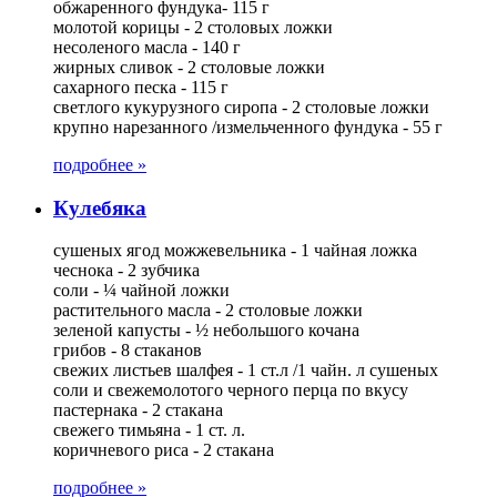
обжаренного фундука- 115 г
молотой корицы - 2 столовых ложки
несоленого масла - 140 г
жирных сливок - 2 столовые ложки
сахарного песка - 115 г
светлого кукурузного сиропа - 2 столовые ложки
крупно нарезанного /измельченного фундука - 55 г
подробнее »
Кулебяка
сушеных ягод можжевельника - 1 чайная ложка
чеснока - 2 зубчика
соли - ¼ чайной ложки
растительного масла - 2 столовые ложки
зеленой капусты - ½ небольшого кочана
грибов - 8 стаканов
свежих листьев шалфея - 1 ст.л /1 чайн. л сушеных
соли и свежемолотого черного перца по вкусу
пастернака - 2 стакана
свежего тимьяна - 1 ст. л.
коричневого риса - 2 стакана
подробнее »