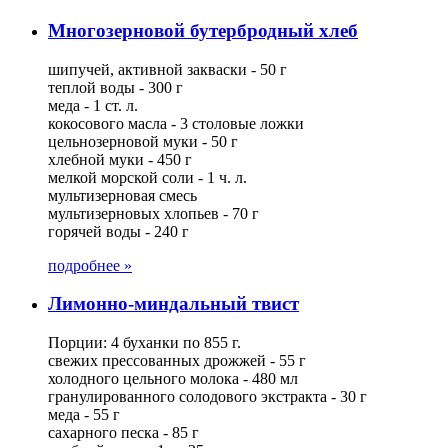
Многозерновой бутербродный хлеб
шипучей, активной закваски - 50 г
теплой воды - 300 г
меда - 1 ст. л.
кокосового масла - 3 столовые ложки
цельнозерновой муки - 50 г
хлебной муки - 450 г
мелкой морской соли - 1 ч. л.
мультизерновая смесь
мультизерновых хлопьев - 70 г
горячей воды - 240 г
подробнее »
Лимонно-миндальный твист
Порции: 4 буханки по 855 г.
свежих прессованных дрожжей - 55 г
холодного цельного молока - 480 мл
гранулированного солодового экстракта - 30 г
меда - 55 г
сахарного песка - 85 г