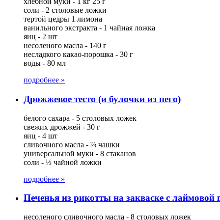
хлебной муки - 1 кг 25 г
соли - 2 столовые ложки
тертой цедры 1 лимона
ванильного экстракта - 1 чайная ложка
яиц - 2 шт
несоленого масла - 140 г
несладкого какао-порошка - 30 г
воды - 80 мл
подробнее »
Дрожжевое тесто (и булочки из него)
белого сахара - 5 столовых ложек
свежих дрожжей - 30 г
яиц - 4 шт
сливочного масла - ⅔ чашки
универсальной муки - 8 стаканов
соли - ½ чайной ложки
подробнее »
Печенья из рикотты на закваске с лаймовой
несоленого сливочного масла - 8 столовых ложек