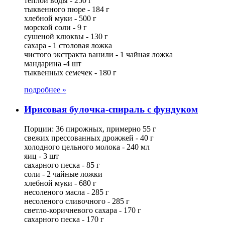
теплой воды - 250 г
тыквенного пюре - 184 г
хлебной муки - 500 г
морской соли - 9 г
сушеной клюквы - 130 г
сахара - 1 столовая ложка
чистого экстракта ванили - 1 чайная ложка
мандарина -4 шт
тыквенных семечек - 180 г
подробнее »
Ирисовая булочка-спираль с фундуком
Порции: 36 пирожных, примерно 55 г
свежих прессованных дрожжей - 40 г
холодного цельного молока - 240 мл
яиц - 3 шт
сахарного песка - 85 г
соли - 2 чайные ложки
хлебной муки - 680 г
несоленого масла - 285 г
несоленого сливочного - 285 г
светло-коричневого сахара - 170 г
сахарного песка - 170 г