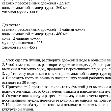
свежих прессованных дрожжей - 2,5 мл
воды комнатной температуры - 360 мл
хлебной муки - 340 г
Для теста :
свежих прессованных дрожжей - 1 чайная ложка
воды комнатной температуры - 480 мл
соли - 2 чайные ложки
муки для выпечки - 225 г
хлебной муки - 455 г
1. Чтоб сделать пулиш, растворите дрожжи в воде в большой ми
2. Чтоб замесить тесто, растворите дрожжи в воде. Добавьте 
выпечки и хлебную муку, продолжая перемешивать вручную, по
3. Дайте тесту подняться в миске при комнатной температуре п
4. Выложить тесто на обильно посыпанную мукой рабочую пов
оставьте на 30 минут.
5. Приготовьте 2 противня; накройте их бумагой для выпечки 
прямоугольника. Тесто будет очень липким и наполненным пуз
6. Окуните нож в воду и разрежьте прямоугольник теста крест 
посыпанными мукой, перенесите кусочки по одному на подго
7. Накройте чиабатту полотенцем и оставьте в теплом месте на 
кукурузной мукой.