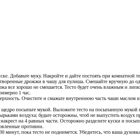
ске. Добавьте муку. Накройте и дайте постоять при комнатной те
растворенные дрожжи в чашу для пулиша. Смешайте вручную до о
ка все хорошо не смешается. Тесто будет очень влажным и липк
римерно 1 час.
ерхность. Очистите и смажьте внутреннюю часть чаши маслом и
и щедро посыпьте мукой. Выложите тесто на посыпанную мукой п
ырьками воздуха; будьте осторожны, чтоб не выпустить воздух п
- накрест на 4 равных части. Осторожно разделите куски и посы
товленные противни.
30 минут, пока тесто не поднимется. Убедитесь, что ваша духовк