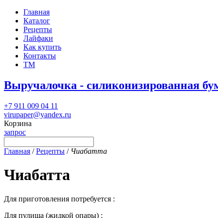
Главная
Каталог
Рецепты
Лайфаки
Как купить
Контакты
ТМ
Выручалочка - силиконизированная бу
+7 911 009 04 11
virupaper@yandex.ru
Корзина
запрос
Главная
/
Рецепты
/
Чиабатта
Чиабатта
Для приготовления потребуется :
Для пулиша (жидкой опары) :