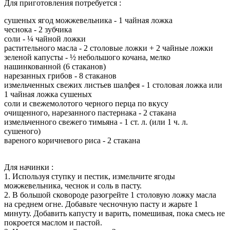
Для приготовления потребуется :
сушеных ягод можжевельника - 1 чайная ложка
чеснока - 2 зубчика
соли - ¼ чайной ложки
растительного масла - 2 столовые ложки + 2 чайные ложки
зеленой капусты - ½ небольшого кочана, мелко
нашинкованной (6 стаканов)
нарезанных грибов - 8 стаканов
измельченных свежих листьев шалфея - 1 столовая ложка или
1 чайная ложка сушеных
соли и свежемолотого черного перца по вкусу
очищенного, нарезанного пастернака - 2 стакана
измельченного свежего тимьяна - 1 ст. л. (или 1 ч. л.
сушеного)
вареного коричневого риса - 2 стакана
Для начинки :
1. Используя ступку и пестик, измельчите ягоды
можжевельника, чеснок и соль в пасту.
2. В большой сковороде разогрейте 1 столовую ложку масла
на среднем огне. Добавьте чесночную пасту и жарьте 1
минуту. Добавить капусту и варить, помешивая, пока смесь не
покроется маслом и пастой.