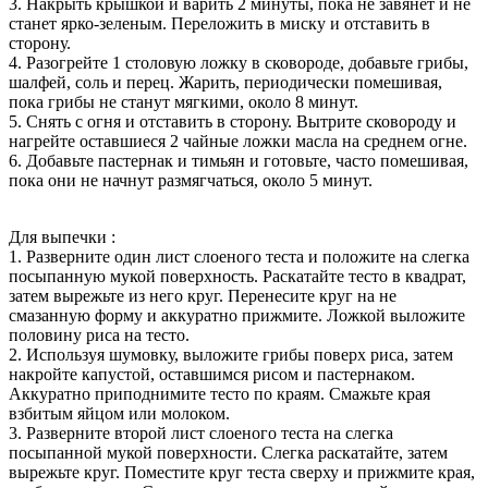
3. Накрыть крышкой и варить 2 минуты, пока не завянет и не
станет ярко-зеленым. Переложить в миску и отставить в
сторону.
4. Разогрейте 1 столовую ложку в сковороде, добавьте грибы,
шалфей, соль и перец. Жарить, периодически помешивая,
пока грибы не станут мягкими, около 8 минут.
5. Снять с огня и отставить в сторону. Вытрите сковороду и
нагрейте оставшиеся 2 чайные ложки масла на среднем огне.
6. Добавьте пастернак и тимьян и готовьте, часто помешивая,
пока они не начнут размягчаться, около 5 минут.
Для выпечки :
1. Разверните один лист слоеного теста и положите на слегка
посыпанную мукой поверхность. Раскатайте тесто в квадрат,
затем вырежьте из него круг. Перенесите круг на не
смазанную форму и аккуратно прижмите. Ложкой выложите
половину риса на тесто.
2. Используя шумовку, выложите грибы поверх риса, затем
накройте капустой, оставшимся рисом и пастернаком.
Аккуратно приподнимите тесто по краям. Смажьте края
взбитым яйцом или молоком.
3. Разверните второй лист слоеного теста на слегка
посыпанной мукой поверхности. Слегка раскатайте, затем
вырежьте круг. Поместите круг теста сверху и прижмите края,