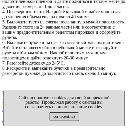
полиэтиленовой пленкой и дайте подняться в теплом месте до
удвоения размера, от 1 до 2 часов.
4. Переверните тесто. Накройте крышкой и дайте подняться
до удвоения объема еще раз, около 40 минут.
5. Выложите тесто на слегка посыпанную мукой поверхность.
Разделите тесто на 24 равные части или в соответствии с
вашим предпочтительным рецептом пирожков и сформуйте
рулеты.
6. Выложите булочки на слегка смазанный маслом противень.
Взбейте оставшееся яйцо в небольшой миске и глазируйте
рулеты взбитым яйцом. Накройте чистым кухонным
полотенцем и дайте отдохнуть 20-30 минут.
7. Разогрейте духовку до 245°С.
8 .Раскройте и выпекайте булочки в предварительно
разогретой духовке до золотистого цвета, около 15 минут.
Выручалочка
™ Бумага на всякий случай
Сайт использует cookies для своей корректной
работы. Продолжая работу с сайтом вы
+7 911 009 04 11
соглашаетесь на использование cookies.
virupaper@yandex.ru
согласен(на)
Отправить запрос