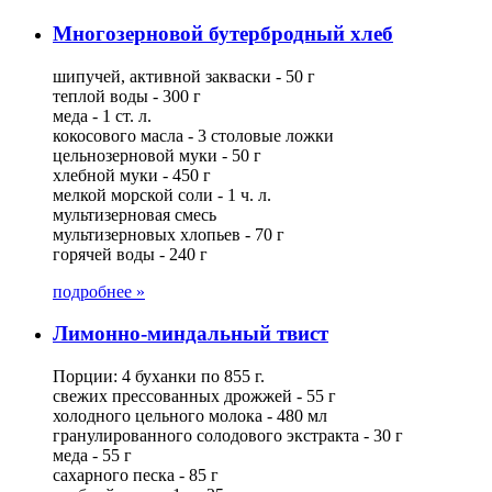
Многозерновой бутербродный хлеб
шипучей, активной закваски - 50 г
теплой воды - 300 г
меда - 1 ст. л.
кокосового масла - 3 столовые ложки
цельнозерновой муки - 50 г
хлебной муки - 450 г
мелкой морской соли - 1 ч. л.
мультизерновая смесь
мультизерновых хлопьев - 70 г
горячей воды - 240 г
подробнее »
Лимонно-миндальный твист
Порции: 4 буханки по 855 г.
свежих прессованных дрожжей - 55 г
холодного цельного молока - 480 мл
гранулированного солодового экстракта - 30 г
меда - 55 г
сахарного песка - 85 г