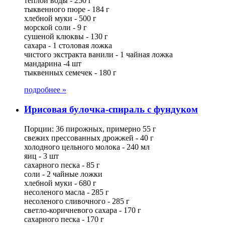
теплой воды - 250 г
тыквенного пюре - 184 г
хлебной муки - 500 г
морской соли - 9 г
сушеной клюквы - 130 г
сахара - 1 столовая ложка
чистого экстракта ванили - 1 чайная ложка
мандарина -4 шт
тыквенных семечек - 180 г
подробнее »
Ирисовая булочка-спираль с фундуком
Порции: 36 пирожных, примерно 55 г
свежих прессованных дрожжей - 40 г
холодного цельного молока - 240 мл
яиц - 3 шт
сахарного песка - 85 г
соли - 2 чайные ложки
хлебной муки - 680 г
несоленого масла - 285 г
несоленого сливочного - 285 г
светло-коричневого сахара - 170 г
сахарного песка - 170 г