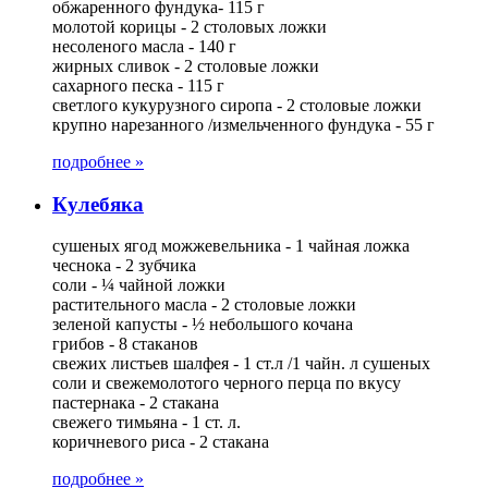
обжаренного фундука- 115 г
молотой корицы - 2 столовых ложки
несоленого масла - 140 г
жирных сливок - 2 столовые ложки
сахарного песка - 115 г
светлого кукурузного сиропа - 2 столовые ложки
крупно нарезанного /измельченного фундука - 55 г
подробнее »
Кулебяка
сушеных ягод можжевельника - 1 чайная ложка
чеснока - 2 зубчика
соли - ¼ чайной ложки
растительного масла - 2 столовые ложки
зеленой капусты - ½ небольшого кочана
грибов - 8 стаканов
свежих листьев шалфея - 1 ст.л /1 чайн. л сушеных
соли и свежемолотого черного перца по вкусу
пастернака - 2 стакана
свежего тимьяна - 1 ст. л.
коричневого риса - 2 стакана
подробнее »