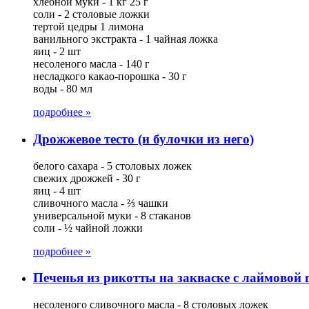
хлебной муки - 1 кг 25 г
соли - 2 столовые ложки
тертой цедры 1 лимона
ванильного экстракта - 1 чайная ложка
яиц - 2 шт
несоленого масла - 140 г
несладкого какао-порошка - 30 г
воды - 80 мл
подробнее »
Дрожжевое тесто (и булочки из него)
белого сахара - 5 столовых ложек
свежих дрожжей - 30 г
яиц - 4 шт
сливочного масла - ⅔ чашки
универсальной муки - 8 стаканов
соли - ½ чайной ложки
подробнее »
Печенья из рикотты на закваске с лаймовой
несоленого сливочного масла - 8 столовых ложек