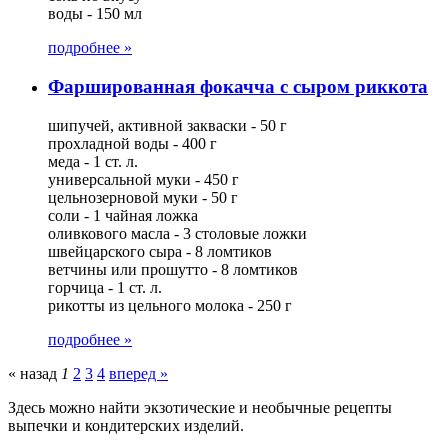
воды - 150 мл
подробнее »
Фаршированная фокачча с сыром риккота
шипучей, активной закваски - 50 г
прохладной воды - 400 г
меда - 1 ст. л.
универсальной муки - 450 г
цельнозерновой муки - 50 г
соли - 1 чайная ложка
оливкового масла - 3 столовые ложки
швейцарского сыра - 8 ломтиков
ветчины или прошутто - 8 ломтиков
горчица - 1 ст. л.
рикотты из цельного молока - 250 г
подробнее »
« назад
1
2
3
4
вперед »
Здесь можно найти экзотические и необычные рецепты
выпечки и кондитерских изделий.