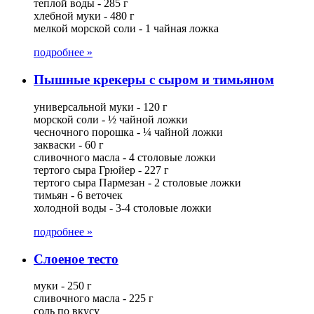
теплой воды - 285 г
хлебной муки - 480 г
мелкой морской соли - 1 чайная ложка
подробнее »
Пышные крекеры с сыром и тимьяном
универсальной муки - 120 г
морской соли - ½ чайной ложки
чесночного порошка - ¼ чайной ложки
закваски - 60 г
сливочного масла - 4 столовые ложки
тертого сыра Грюйер - 227 г
тертого сыра Пармезан - 2 столовые ложки
тимьян - 6 веточек
холодной воды - 3-4 столовые ложки
подробнее »
Слоеное тесто
муки - 250 г
сливочного масла - 225 г
соль по вкусу