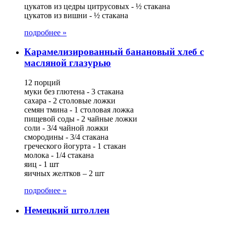
цукатов из цедры цитрусовых - ½ стакана
цукатов из вишни - ½ стакана
подробнее »
Карамелизированный банановый хлеб с
масляной глазурью
12 порций
муки без глютена - 3 стакана
сахара - 2 столовые ложки
семян тмина - 1 столовая ложка
пищевой соды - 2 чайные ложки
соли - 3/4 чайной ложки
смородины - 3/4 стакана
греческого йогурта - 1 стакан
молока - 1/4 стакана
яиц - 1 шт
яичных желтков – 2 шт
подробнее »
Немецкий штоллен