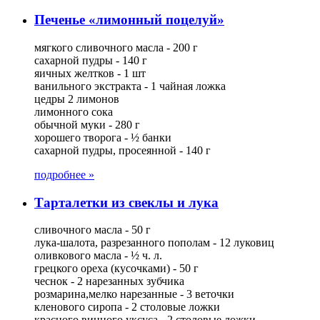
Печенье «лимонный поцелуй»
мягкого сливочного масла - 200 г
сахарной пудры - 140 г
яичных желтков - 1 шт
ванильного экстракта - 1 чайная ложка
цедры 2 лимонов
лимонного сока
обычной муки - 280 г
хорошего творога - ½ банки
сахарной пудры, просеянной - 140 г
подробнее »
Тарталетки из свеклы и лука
сливочного масла - 50 г
лука-шалота, разрезанного пополам - 12 луковиц
оливкового масла - ½ ч. л.
грецкого ореха (кусочками) - 50 г
чеснок - 2 нарезанных зубчика
розмарина,мелко нарезанные - 3 веточки
кленового сиропа - 2 столовые ложки
красного винного уксуса - 2 столовые ложки