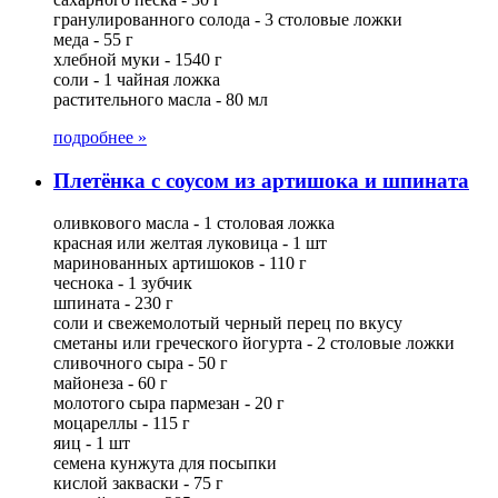
гранулированного солода - 3 столовые ложки
меда - 55 г
хлебной муки - 1540 г
соли - 1 чайная ложка
растительного масла - 80 мл
подробнее »
Плетёнка с соусом из артишока и шпината
оливкового масла - 1 столовая ложка
красная или желтая луковица - 1 шт
маринованных артишоков - 110 г
чеснока - 1 зубчик
шпината - 230 г
соли и свежемолотый черный перец по вкусу
сметаны или греческого йогурта - 2 столовые ложки
сливочного сыра - 50 г
майонеза - 60 г
молотого сыра пармезан - 20 г
моцареллы - 115 г
яиц - 1 шт
семена кунжута для посыпки
кислой закваски - 75 г