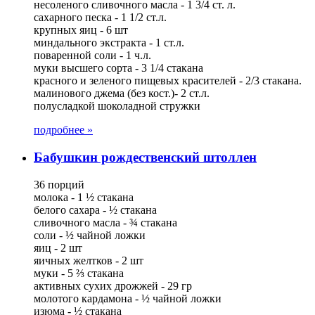
несоленого сливочного масла - 1 3/4 ст. л.
сахарного песка - 1 1/2 ст.л.
крупных яиц - 6 шт
миндального экстракта - 1 ст.л.
поваренной соли - 1 ч.л.
муки высшего сорта - 3 1/4 стакана
красного и зеленого пищевых красителей - 2/3 стакана.
малинового джема (без кост.)- 2 ст.л.
полусладкой шоколадной стружки
подробнее »
Бабушкин рождественский штоллен
36 порций
молока - 1 ½ стакана
белого сахара - ½ стакана
сливочного масла - ¾ стакана
соли - ½ чайной ложки
яиц - 2 шт
яичных желтков - 2 шт
муки - 5 ⅔ стакана
активных сухих дрожжей - 29 гр
молотого кардамона - ½ чайной ложки
изюма - ½ стакана