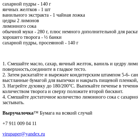
сахарной пудры - 140 г
яичных желтков - 1 шт
ванильного экстракта - 1 чайная ложка
цедры 2 лимонов
лимонного сока
обычной муки - 280 г, плюс немного дополнительной для раска
хорошего творога - ½ банки
сахарной пудры, просеянной - 140 г
1. Смешайте масло, сахар, яичный желток, ваниль и цедру л
поверхность,соедините в гладкое тесто.
2. Затем раскатайте и вырежьте кондитерским штампом 5-6- са
выстланные бумагой для выпечки и накрыть пищевой пленкой, п
3. Нагрейте духовку до 180/200°С. Выпекайте печенье в течени
количеством творога и сверху положите второй бисквит.
4. Смешайте достаточное количество лимонного сока с сахарн
застывать.
Выручалочка
™ Бумага на всякий случай
+7 911 009 04 11
virupaper@yandex.ru