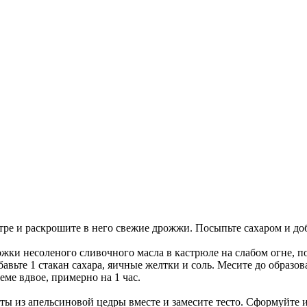
тре и раскрошите в него свежие дрожжи. Посыпьте сахаром и доб
ложки несоленого сливочного масла в кастрюле на слабом огне, по
вьте 1 стакан сахара, яичные желтки и соль. Месите до образо
еме вдвое, примерно на 1 час.
ты из апельсиновой цедры вместе и замесите тесто. Сформуйте 