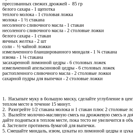
прессованных свежих дрожжей - 85 гр
белого сахара - 1 щепотка
теплого молока - 1 столовая ложка
молока - 1 ½ стакана
несоленого сливочного масла - 1 стакан
несоленого сливочного масла - 2 столовые ложки
белого сахара - 1 стакан
яичных желтка - 2 шт
соли - ½ чайной ложки
измельченного бланшированного миндаля - 1 ¾ стакана
изюма - 1 ¼ стакана
засахаренной лимонной цедры - 6 столовых ложек
измельченной апельсиновой цедры - 6 столовых ложек
растопленного сливочного масла - 2 столовые ложки
сахарной пудры для выпечки - 2 столовые ложки
1. Насыпьте муку в большую миску, сделайте углубление в цен
теплом месте в течение 15 минут.
2. Разогрейте 1/2 стакана молока и 1 стакан плюс 2 столовые 
3. Вылейте молочно-масляную смесь на дрожжевую смесь и доба
дайте подняться в теплом месте, пока тесто не увеличится в объ
4. Застелите противень бумагой для выпечки.
5. Смешайте миндаль, изюм, цукаты из лимонной цедры и цука