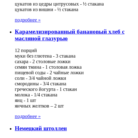
цукатов из цедры цитрусовых - ½ стакана
цукатов из вишни - ½ стакана
подробнее »
Карамелизированный банановый хлеб с
масляной глазурью
12 порций
муки без глютена - 3 стакана
сахара - 2 столовые ложки
семян тмина - 1 столовая ложка
пищевой соды - 2 чайные ложки
соли - 3/4 чайной ложки
смородины - 3/4 стакана
греческого йогурта - 1 стакан
молока - 1/4 стакана
яиц - 1 шт
яичных желтков – 2 шт
подробнее »
Немецкий штоллен