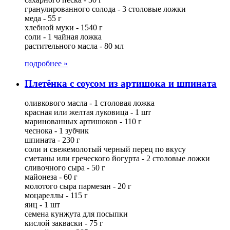
гранулированного солода - 3 столовые ложки
меда - 55 г
хлебной муки - 1540 г
соли - 1 чайная ложка
растительного масла - 80 мл
подробнее »
Плетёнка с соусом из артишока и шпината
оливкового масла - 1 столовая ложка
красная или желтая луковица - 1 шт
маринованных артишоков - 110 г
чеснока - 1 зубчик
шпината - 230 г
соли и свежемолотый черный перец по вкусу
сметаны или греческого йогурта - 2 столовые ложки
сливочного сыра - 50 г
майонеза - 60 г
молотого сыра пармезан - 20 г
моцареллы - 115 г
яиц - 1 шт
семена кунжута для посыпки
кислой закваски - 75 г