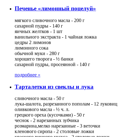
Печенье «лимонный поцелуй»
мягкого сливочного масла - 200 г
сахарной пудры - 140 г
яичных желтков - 1 шт
ванильного экстракта - 1 чайная ложка
цедры 2 лимонов
лимонного сока
обычной муки - 280 г
хорошего творога - ½ банки
сахарной пудры, просеянной - 140 г
подробнее »
Тарталетки из свеклы и лука
сливочного масла - 50 г
лука-шалота, разрезанного пополам - 12 луковиц
оливкового масла - ½ ч. л.
грецкого ореха (кусочками) - 50 г
чеснок - 2 нарезанных зубчика
розмарина,мелко нарезанные - 3 веточки
кленового сиропа - 2 столовые ложки
красного винного уксуса - 2 столовые ложки