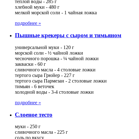
теплой воды - 285 г
хлебной муки - 480 г
мелкой морской соли - 1 чайная ложка
подробнее »
Пышные крекеры с сыром и тимьяном
универсальной муки - 120 г
морской соли - ½ чайной ложки
чесночного порошка - ¼ чайной ложки
закваски - 60 г
сливочного масла - 4 столовые ложки
тертого сыра Грюйер - 227 г
тертого сыра Пармезан - 2 столовые ложки
тимьян - 6 веточек
холодной воды - 3-4 столовые ложки
подробнее »
Слоеное тесто
муки - 250 г
сливочного масла - 225 г
соль по вкусу