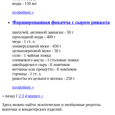
воды - 150 мл
подробнее »
Фаршированная фокачча с сыром риккота
шипучей, активной закваски - 50 г
прохладной воды - 400 г
меда - 1 ст. л.
универсальной муки - 450 г
цельнозерновой муки - 50 г
соли - 1 чайная ложка
оливкового масла - 3 столовые ложки
швейцарского сыра - 8 ломтиков
ветчины или прошутто - 8 ломтиков
горчица - 1 ст. л.
рикотты из цельного молока - 250 г
подробнее »
« назад
1
2
3
4
вперед »
Здесь можно найти экзотические и необычные рецепты
выпечки и кондитерских изделий.