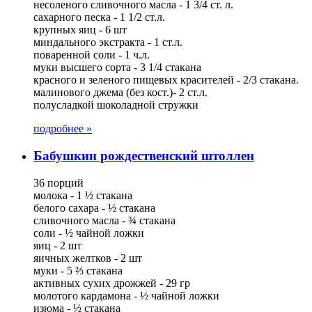
несоленого сливочного масла - 1 3/4 ст. л.
сахарного песка - 1 1/2 ст.л.
крупных яиц - 6 шт
миндального экстракта - 1 ст.л.
поваренной соли - 1 ч.л.
муки высшего сорта - 3 1/4 стакана
красного и зеленого пищевых красителей - 2/3 стакана.
малинового джема (без кост.)- 2 ст.л.
полусладкой шоколадной стружки
подробнее »
Бабушкин рождественский штоллен
36 порций
молока - 1 ½ стакана
белого сахара - ½ стакана
сливочного масла - ¾ стакана
соли - ½ чайной ложки
яиц - 2 шт
яичных желтков - 2 шт
муки - 5 ⅔ стакана
активных сухих дрожжей - 29 гр
молотого кардамона - ½ чайной ложки
изюма - ½ стакана