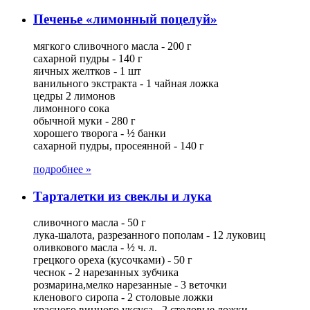
Печенье «лимонный поцелуй»
мягкого сливочного масла - 200 г
сахарной пудры - 140 г
яичных желтков - 1 шт
ванильного экстракта - 1 чайная ложка
цедры 2 лимонов
лимонного сока
обычной муки - 280 г
хорошего творога - ½ банки
сахарной пудры, просеянной - 140 г
подробнее »
Тарталетки из свеклы и лука
сливочного масла - 50 г
лука-шалота, разрезанного пополам - 12 луковиц
оливкового масла - ½ ч. л.
грецкого ореха (кусочками) - 50 г
чеснок - 2 нарезанных зубчика
розмарина,мелко нарезанные - 3 веточки
кленового сиропа - 2 столовые ложки
красного винного уксуса - 2 столовые ложки