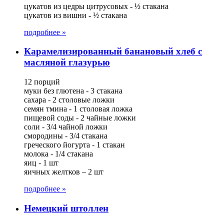
цукатов из цедры цитрусовых - ½ стакана
цукатов из вишни - ½ стакана
подробнее »
Карамелизированный банановый хлеб с
масляной глазурью
12 порций
муки без глютена - 3 стакана
сахара - 2 столовые ложки
семян тмина - 1 столовая ложка
пищевой соды - 2 чайные ложки
соли - 3/4 чайной ложки
смородины - 3/4 стакана
греческого йогурта - 1 стакан
молока - 1/4 стакана
яиц - 1 шт
яичных желтков – 2 шт
подробнее »
Немецкий штоллен