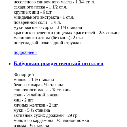
несоленого сливочного масла - 1 3/4 ст. л.
сахарного песка - 1 1/2 ст.л.
крупных яиц - 6 шт
миндального экстракта - 1 ст.л.
поваренной соли - 1 ч.л.
муки высшего сорта - 3 1/4 стакана
красного и зеленого пищевых красителей - 2/3 стакана.
малинового джема (без кост.)- 2 ст.л.
полусладкой шоколадной стружки
подробнее »
Бабушкин рождественский штоллен
36 порций
молока - 1 ½ стакана
белого сахара - ½ стакана
сливочного масла - ¾ стакана
соли - ½ чайной ложки
яиц - 2 шт
яичных желтков - 2 шт
муки - 5 ⅔ стакана
активных сухих дрожжей - 29 гр
молотого кардамона - ½ чайной ложки
изюма - ½ стакана