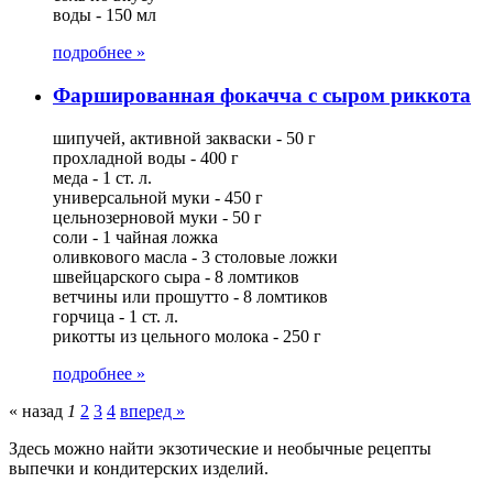
воды - 150 мл
подробнее »
Фаршированная фокачча с сыром риккота
шипучей, активной закваски - 50 г
прохладной воды - 400 г
меда - 1 ст. л.
универсальной муки - 450 г
цельнозерновой муки - 50 г
соли - 1 чайная ложка
оливкового масла - 3 столовые ложки
швейцарского сыра - 8 ломтиков
ветчины или прошутто - 8 ломтиков
горчица - 1 ст. л.
рикотты из цельного молока - 250 г
подробнее »
« назад
1
2
3
4
вперед »
Здесь можно найти экзотические и необычные рецепты
выпечки и кондитерских изделий.