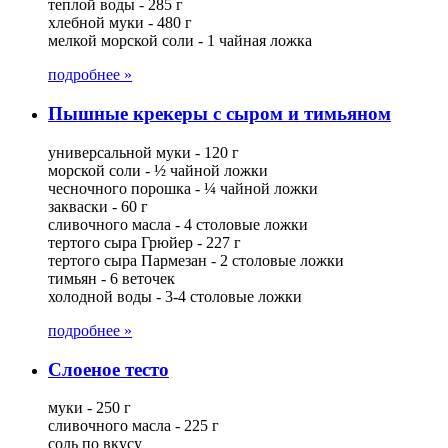
теплой воды - 285 г
хлебной муки - 480 г
мелкой морской соли - 1 чайная ложка
подробнее »
Пышные крекеры с сыром и тимьяном
универсальной муки - 120 г
морской соли - ½ чайной ложки
чесночного порошка - ¼ чайной ложки
закваски - 60 г
сливочного масла - 4 столовые ложки
тертого сыра Грюйер - 227 г
тертого сыра Пармезан - 2 столовые ложки
тимьян - 6 веточек
холодной воды - 3-4 столовые ложки
подробнее »
Слоеное тесто
муки - 250 г
сливочного масла - 225 г
соль по вкусу