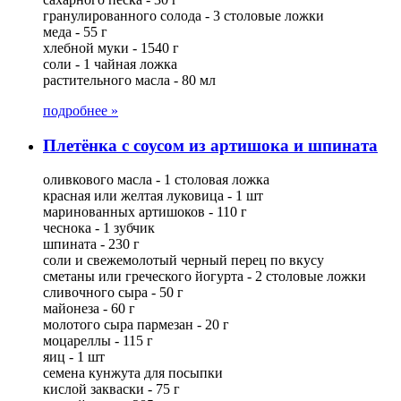
гранулированного солода - 3 столовые ложки
меда - 55 г
хлебной муки - 1540 г
соли - 1 чайная ложка
растительного масла - 80 мл
подробнее »
Плетёнка с соусом из артишока и шпината
оливкового масла - 1 столовая ложка
красная или желтая луковица - 1 шт
маринованных артишоков - 110 г
чеснока - 1 зубчик
шпината - 230 г
соли и свежемолотый черный перец по вкусу
сметаны или греческого йогурта - 2 столовые ложки
сливочного сыра - 50 г
майонеза - 60 г
молотого сыра пармезан - 20 г
моцареллы - 115 г
яиц - 1 шт
семена кунжута для посыпки
кислой закваски - 75 г