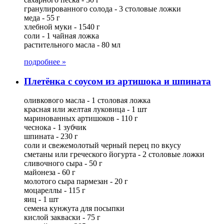
гранулированного солода - 3 столовые ложки
меда - 55 г
хлебной муки - 1540 г
соли - 1 чайная ложка
растительного масла - 80 мл
подробнее »
Плетёнка с соусом из артишока и шпината
оливкового масла - 1 столовая ложка
красная или желтая луковица - 1 шт
маринованных артишоков - 110 г
чеснока - 1 зубчик
шпината - 230 г
соли и свежемолотый черный перец по вкусу
сметаны или греческого йогурта - 2 столовые ложки
сливочного сыра - 50 г
майонеза - 60 г
молотого сыра пармезан - 20 г
моцареллы - 115 г
яиц - 1 шт
семена кунжута для посыпки
кислой закваски - 75 г