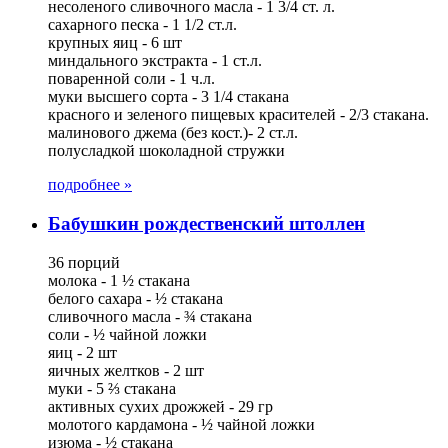
несоленого сливочного масла - 1 3/4 ст. л.
сахарного песка - 1 1/2 ст.л.
крупных яиц - 6 шт
миндального экстракта - 1 ст.л.
поваренной соли - 1 ч.л.
муки высшего сорта - 3 1/4 стакана
красного и зеленого пищевых красителей - 2/3 стакана.
малинового джема (без кост.)- 2 ст.л.
полусладкой шоколадной стружки
подробнее »
Бабушкин рождественский штоллен
36 порций
молока - 1 ½ стакана
белого сахара - ½ стакана
сливочного масла - ¾ стакана
соли - ½ чайной ложки
яиц - 2 шт
яичных желтков - 2 шт
муки - 5 ⅔ стакана
активных сухих дрожжей - 29 гр
молотого кардамона - ½ чайной ложки
изюма - ½ стакана