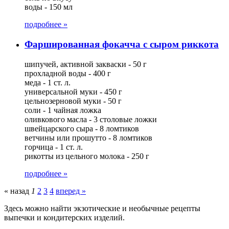
воды - 150 мл
подробнее »
Фаршированная фокачча с сыром риккота
шипучей, активной закваски - 50 г
прохладной воды - 400 г
меда - 1 ст. л.
универсальной муки - 450 г
цельнозерновой муки - 50 г
соли - 1 чайная ложка
оливкового масла - 3 столовые ложки
швейцарского сыра - 8 ломтиков
ветчины или прошутто - 8 ломтиков
горчица - 1 ст. л.
рикотты из цельного молока - 250 г
подробнее »
« назад
1
2
3
4
вперед »
Здесь можно найти экзотические и необычные рецепты
выпечки и кондитерских изделий.