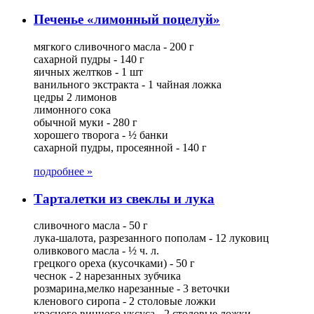
Печенье «лимонный поцелуй»
мягкого сливочного масла - 200 г
сахарной пудры - 140 г
яичных желтков - 1 шт
ванильного экстракта - 1 чайная ложка
цедры 2 лимонов
лимонного сока
обычной муки - 280 г
хорошего творога - ½ банки
сахарной пудры, просеянной - 140 г
подробнее »
Тарталетки из свеклы и лука
сливочного масла - 50 г
лука-шалота, разрезанного пополам - 12 луковиц
оливкового масла - ½ ч. л.
грецкого ореха (кусочками) - 50 г
чеснок - 2 нарезанных зубчика
розмарина,мелко нарезанные - 3 веточки
кленового сиропа - 2 столовые ложки
красного винного уксуса - 2 столовые ложки