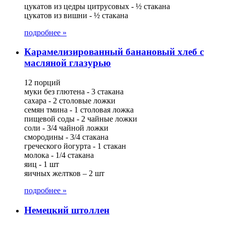
цукатов из цедры цитрусовых - ½ стакана
цукатов из вишни - ½ стакана
подробнее »
Карамелизированный банановый хлеб с
масляной глазурью
12 порций
муки без глютена - 3 стакана
сахара - 2 столовые ложки
семян тмина - 1 столовая ложка
пищевой соды - 2 чайные ложки
соли - 3/4 чайной ложки
смородины - 3/4 стакана
греческого йогурта - 1 стакан
молока - 1/4 стакана
яиц - 1 шт
яичных желтков – 2 шт
подробнее »
Немецкий штоллен