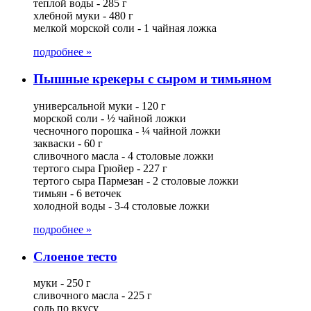
теплой воды - 285 г
хлебной муки - 480 г
мелкой морской соли - 1 чайная ложка
подробнее »
Пышные крекеры с сыром и тимьяном
универсальной муки - 120 г
морской соли - ½ чайной ложки
чесночного порошка - ¼ чайной ложки
закваски - 60 г
сливочного масла - 4 столовые ложки
тертого сыра Грюйер - 227 г
тертого сыра Пармезан - 2 столовые ложки
тимьян - 6 веточек
холодной воды - 3-4 столовые ложки
подробнее »
Слоеное тесто
муки - 250 г
сливочного масла - 225 г
соль по вкусу