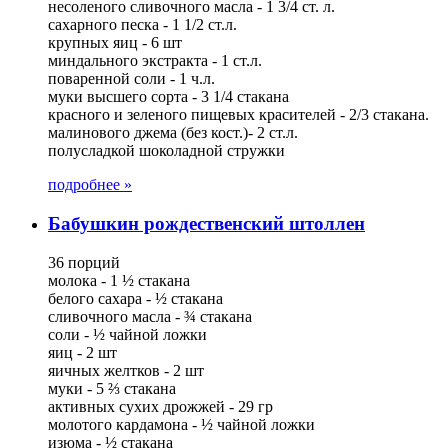
несоленого сливочного масла - 1 3/4 ст. л.
сахарного песка - 1 1/2 ст.л.
крупных яиц - 6 шт
миндального экстракта - 1 ст.л.
поваренной соли - 1 ч.л.
муки высшего сорта - 3 1/4 стакана
красного и зеленого пищевых красителей - 2/3 стакана.
малинового джема (без кост.)- 2 ст.л.
полусладкой шоколадной стружки
подробнее »
Бабушкин рождественский штоллен
36 порций
молока - 1 ½ стакана
белого сахара - ½ стакана
сливочного масла - ¾ стакана
соли - ½ чайной ложки
яиц - 2 шт
яичных желтков - 2 шт
муки - 5 ⅔ стакана
активных сухих дрожжей - 29 гр
молотого кардамона - ½ чайной ложки
изюма - ½ стакана