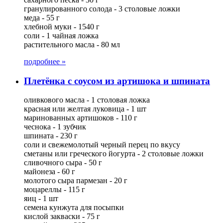
гранулированного солода - 3 столовые ложки
меда - 55 г
хлебной муки - 1540 г
соли - 1 чайная ложка
растительного масла - 80 мл
подробнее »
Плетёнка с соусом из артишока и шпината
оливкового масла - 1 столовая ложка
красная или желтая луковица - 1 шт
маринованных артишоков - 110 г
чеснока - 1 зубчик
шпината - 230 г
соли и свежемолотый черный перец по вкусу
сметаны или греческого йогурта - 2 столовые ложки
сливочного сыра - 50 г
майонеза - 60 г
молотого сыра пармезан - 20 г
моцареллы - 115 г
яиц - 1 шт
семена кунжута для посыпки
кислой закваски - 75 г