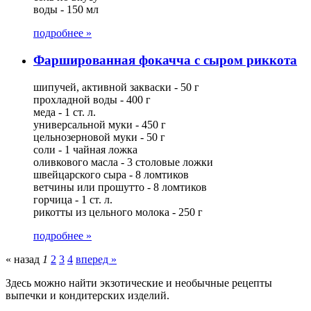
воды - 150 мл
подробнее »
Фаршированная фокачча с сыром риккота
шипучей, активной закваски - 50 г
прохладной воды - 400 г
меда - 1 ст. л.
универсальной муки - 450 г
цельнозерновой муки - 50 г
соли - 1 чайная ложка
оливкового масла - 3 столовые ложки
швейцарского сыра - 8 ломтиков
ветчины или прошутто - 8 ломтиков
горчица - 1 ст. л.
рикотты из цельного молока - 250 г
подробнее »
« назад
1
2
3
4
вперед »
Здесь можно найти экзотические и необычные рецепты
выпечки и кондитерских изделий.