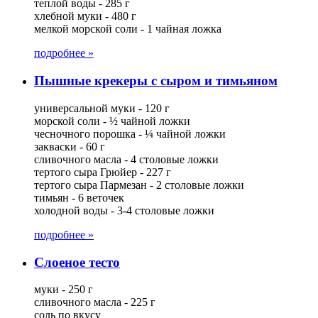
теплой воды - 285 г
хлебной муки - 480 г
мелкой морской соли - 1 чайная ложка
подробнее »
Пышные крекеры с сыром и тимьяном
универсальной муки - 120 г
морской соли - ½ чайной ложки
чесночного порошка - ¼ чайной ложки
закваски - 60 г
сливочного масла - 4 столовые ложки
тертого сыра Грюйер - 227 г
тертого сыра Пармезан - 2 столовые ложки
тимьян - 6 веточек
холодной воды - 3-4 столовые ложки
подробнее »
Слоеное тесто
муки - 250 г
сливочного масла - 225 г
соль по вкусу