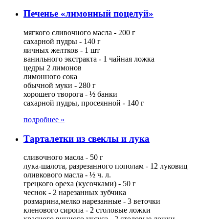
Печенье «лимонный поцелуй»
мягкого сливочного масла - 200 г
сахарной пудры - 140 г
яичных желтков - 1 шт
ванильного экстракта - 1 чайная ложка
цедры 2 лимонов
лимонного сока
обычной муки - 280 г
хорошего творога - ½ банки
сахарной пудры, просеянной - 140 г
подробнее »
Тарталетки из свеклы и лука
сливочного масла - 50 г
лука-шалота, разрезанного пополам - 12 луковиц
оливкового масла - ½ ч. л.
грецкого ореха (кусочками) - 50 г
чеснок - 2 нарезанных зубчика
розмарина,мелко нарезанные - 3 веточки
кленового сиропа - 2 столовые ложки
красного винного уксуса - 2 столовые ложки