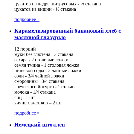
цукатов из цедры цитрусовых - ½ стакана
цукатов из вишни - ½ стакана
подробнее »
Карамелизированный банановый хлеб с
масляной глазурью
12 порций
муки без глютена - 3 стакана
сахара - 2 столовые ложки
семян тмина - 1 столовая ложка
пищевой соды - 2 чайные ложки
соли - 3/4 чайной ложки
смородины - 3/4 стакана
греческого йогурта - 1 стакан
молока - 1/4 стакана
яиц - 1 шт
яичных желтков – 2 шт
подробнее »
Немецкий штоллен