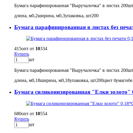
Бумага парафинированная "Выручалочка" в листах 200ш
длина, м
0,2
ширина, м
0,3
упаковка, шт
200
Бумага парафинированная в листах без печат
415
опт от
10
334
Купить
шт
Бумага парафинированная "Выручалочка" в листах 200ш
длина, м
0,18
ширина, м
0,18
упаковка, шт
200
цвет бумаги
б
Бумага силиконизированная "Елки золото" 0
680
опт от
10
554
Купить
шт