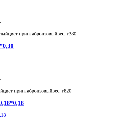
т
елый
цвет принта
бронзовый
вес, г
380
*0,30
т
ый
цвет принта
бронзовый
вес, г
820
,18*0,18