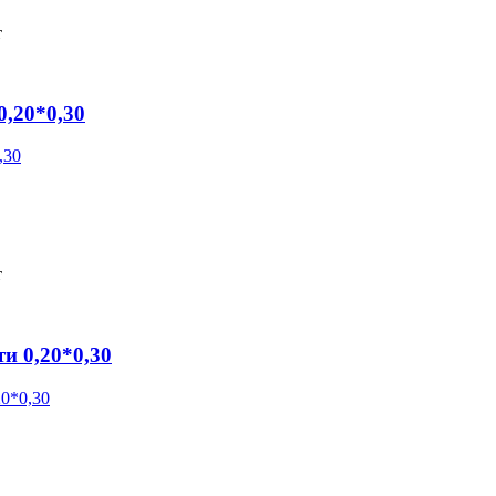
т
,20*0,30
т
и 0,20*0,30