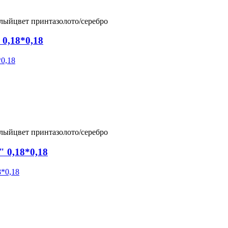
елый
цвет принта
золото/серебро
0,18*0,18
елый
цвет принта
золото/серебро
 0,18*0,18