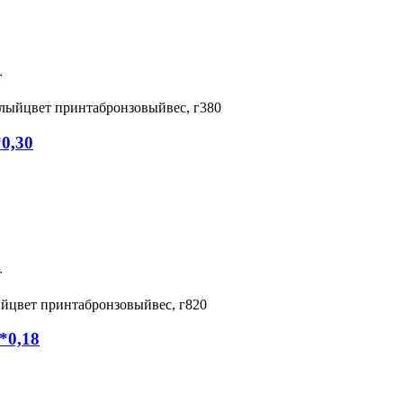
т
елый
цвет принта
бронзовый
вес, г
380
0,30
т
ый
цвет принта
бронзовый
вес, г
820
*0,18