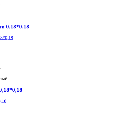
т
и 0,18*0,18
т
елый
,18*0,18