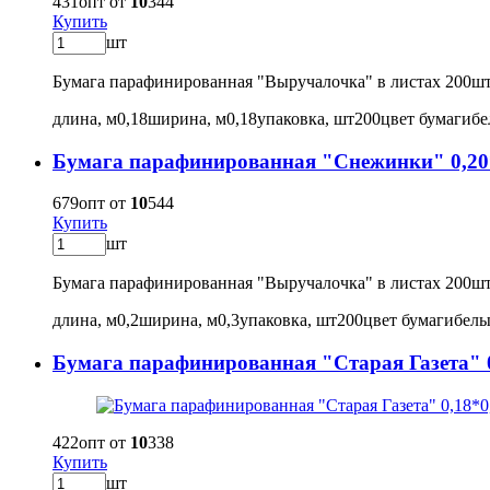
431
опт от
10
344
Купить
шт
Бумага парафинированная "Выручалочка" в листах 200ш
длина, м
0,18
ширина, м
0,18
упаковка, шт
200
цвет бумаги
б
Бумага парафинированная "Снежинки" 0,20
679
опт от
10
544
Купить
шт
Бумага парафинированная "Выручалочка" в листах 200ш
длина, м
0,2
ширина, м
0,3
упаковка, шт
200
цвет бумаги
бел
Бумага парафинированная "Старая Газета" 0
422
опт от
10
338
Купить
шт