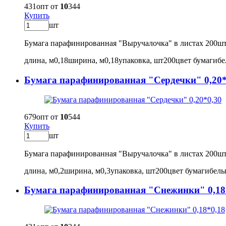
431
опт от
10
344
Купить
шт
Бумага парафинированная "Выручалочка" в листах 200ш
длина, м
0,18
ширина, м
0,18
упаковка, шт
200
цвет бумаги
б
Бумага парафинированная "Сердечки" 0,20*
679
опт от
10
544
Купить
шт
Бумага парафинированная "Выручалочка" в листах 200ш
длина, м
0,2
ширина, м
0,3
упаковка, шт
200
цвет бумаги
бел
Бумага парафинированная "Снежинки" 0,18