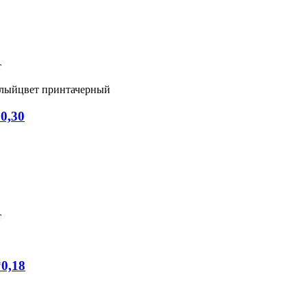
т
елый
цвет принта
черный
0,30
т
0,18