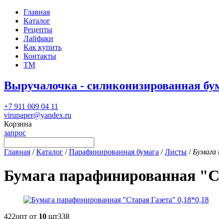
Главная
Каталог
Рецепты
Лайфаки
Как купить
Контакты
ТМ
Выручалочка - силиконизированная бу
+7 911 009 04 11
virupaper@yandex.ru
Корзина
запрос
Главная
/
Каталог
/
Парафинированная бумага
/
Листы
/
Бумага 
Бумага парафинированная "Ст
422
опт от
10
шт
338