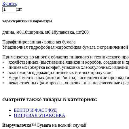
Купить
шт
характеристики и параметры
длина, м
0,18
ширина, м
0,18
упаковка, шт
200
Парафинированная / вощеная бумага
Упаковочная гидрофобная жиростойкая бумага с ограниченно
Применяется во многих областях пищевого и технического про
• хозяйственных (выстилание ящиков и коробов, создание и х
• пищевых (обертка конфет, упаковка хлебобулочных изделий
• влагожиросодержащих пищевых и иных продуктов;
• медикаментозных (липкие бинты, гигиенические прокладки
• лекарственных (компрессы, упаковка игл, перевязочные сред
смотрите также товары в категориях:
БЕНТО И ФАСТФУД
ПИЩЕВАЯ УПАКОВКА
Выручалочка
™ Бумага на всякий случай