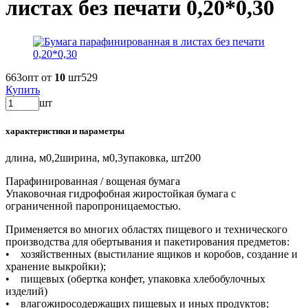
листах без печати 0,20*0,30
663
опт от
10
шт
529
Купить
шт
характеристики и параметры
длина, м
0,2
ширина, м
0,3
упаковка, шт
200
Парафинированная / вощеная бумага
Упаковочная гидрофобная жиростойкая бумага с
ограниченной паропроницаемостью.
Применяется во многих областях пищевого и технического
производства для обертывания и пакетирования предметов:
• хозяйственных (выстилание ящиков и коробов, создание и
хранение выкройки);
• пищевых (обертка конфет, упаковка хлебобулочных
изделий)
• влагожиросодержащих пищевых и иных продуктов;