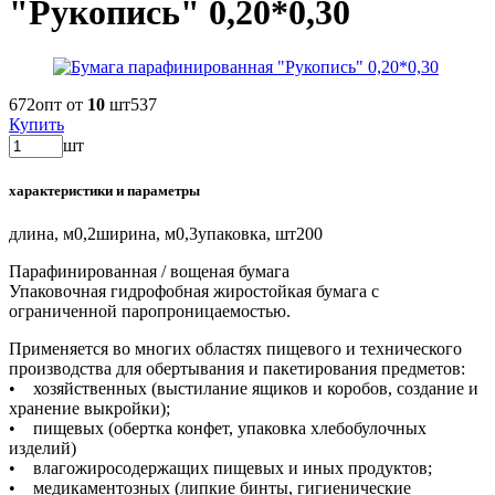
"Рукопись" 0,20*0,30
672
опт от
10
шт
537
Купить
шт
характеристики и параметры
длина, м
0,2
ширина, м
0,3
упаковка, шт
200
Парафинированная / вощеная бумага
Упаковочная гидрофобная жиростойкая бумага с
ограниченной паропроницаемостью.
Применяется во многих областях пищевого и технического
производства для обертывания и пакетирования предметов:
• хозяйственных (выстилание ящиков и коробов, создание и
хранение выкройки);
• пищевых (обертка конфет, упаковка хлебобулочных
изделий)
• влагожиросодержащих пищевых и иных продуктов;
• медикаментозных (липкие бинты, гигиенические