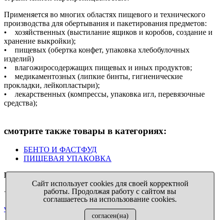
Применяется во многих областях пищевого и технического
производства для обертывания и пакетирования предметов:
• хозяйственных (выстилание ящиков и коробов, создание и
хранение выкройки);
• пищевых (обертка конфет, упаковка хлебобулочных
изделий)
• влагожиросодержащих пищевых и иных продуктов;
• медикаментозных (липкие бинты, гигиенические
прокладки, лейкопластыри);
• лекарственных (компрессы, упаковка игл, перевязочные
средства);
смотрите также товары в категориях:
БЕНТО И ФАСТФУД
ПИЩЕВАЯ УПАКОВКА
Выручалочка
™ Бумага на всякий случай
Сайт использует cookies для своей корректной
работы. Продолжая работу с сайтом вы
+7 911 009 04 11
соглашаетесь на использование cookies.
virupaper@yandex.ru
согласен(на)