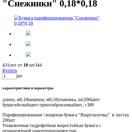
"Снежинки" 0,18*0,18
431
опт от
10
шт
344
Купить
шт
характеристики и параметры
длина, м
0,18
ширина, м
0,18
упаковка, шт
200
цвет
бумаги
белый
цвет принта
бронзовый
вес, г
380
Парафинированная / вощеная бумага "Выручалочка" в листах
200шт
Упаковочная гидрофобная жиростойкая бумага с
ограниченной паропроницаемостью.