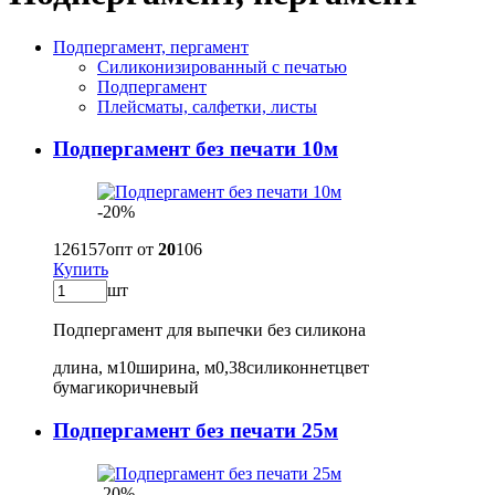
Подпергамент, пергамент
Силиконизированный с печатью
Подпергамент
Плейсматы, салфетки, листы
Подпергамент без печати 10м
-20%
126
157
опт от
20
106
Купить
шт
Подпергамент для выпечки без силикона
длина, м
10
ширина, м
0,38
силикон
нет
цвет
бумаги
коричневый
Подпергамент без печати 25м
-20%