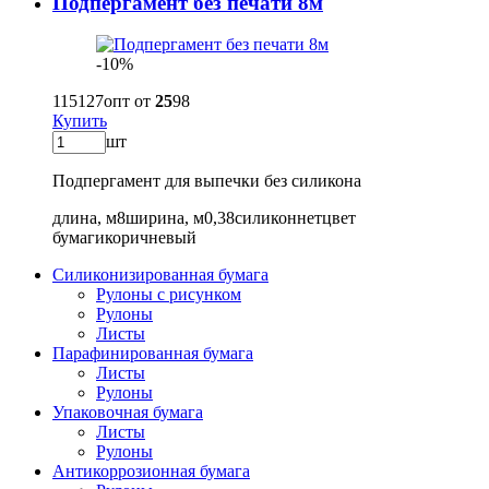
Подпергамент без печати 8м
-10%
115
127
опт от
25
98
Купить
шт
Подпергамент для выпечки без силикона
длина, м
8
ширина, м
0,38
силикон
нет
цвет
бумаги
коричневый
Силиконизированная бумага
Рулоны с рисунком
Рулоны
Листы
Парафинированная бумага
Листы
Рулоны
Упаковочная бумага
Листы
Рулоны
Антикоррозионная бумага