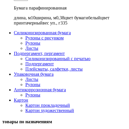
Бумага парафинированная
длина, м
10
ширина, м
0,38
цвет бумаги
белый
цвет
принта
черный
вес уп., г
335
Силиконизированная бумага
Рулоны с рисунком
Рулоны
Листы
Подпергамент, пергамент
Силиконизированный с печатью
Подпергамент
Плейсматы, салфетки, листы
Упаковочная бумага
Листы
Рулоны
Антикоррозионная бумага
Рулоны
Картон
Картон прокладочный
Картон художественный
товары по назначениям