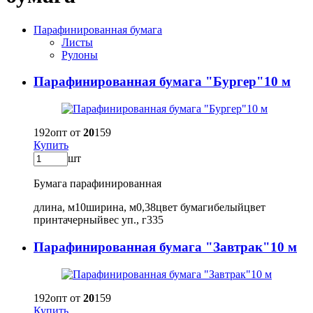
Парафинированная бумага
Листы
Рулоны
Парафинированная бумага "Бургер"10 м
192
опт от
20
159
Купить
шт
Бумага парафинированная
длина, м
10
ширина, м
0,38
цвет бумаги
белый
цвет
принта
черный
вес уп., г
335
Парафинированная бумага "Завтрак"10 м
192
опт от
20
159
Купить