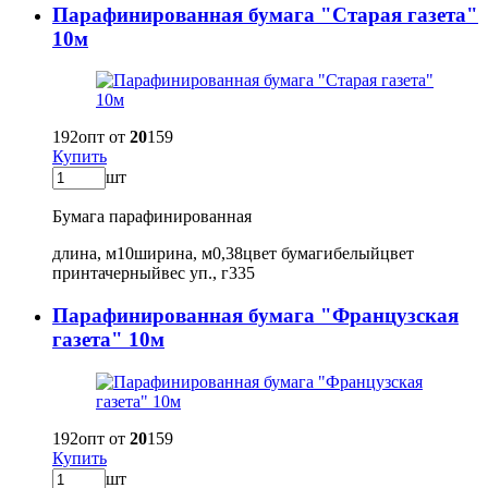
Парафинированная бумага "Старая газета"
10м
192
опт от
20
159
Купить
шт
Бумага парафинированная
длина, м
10
ширина, м
0,38
цвет бумаги
белый
цвет
принта
черный
вес уп., г
335
Парафинированная бумага "Французская
газета" 10м
192
опт от
20
159
Купить
шт