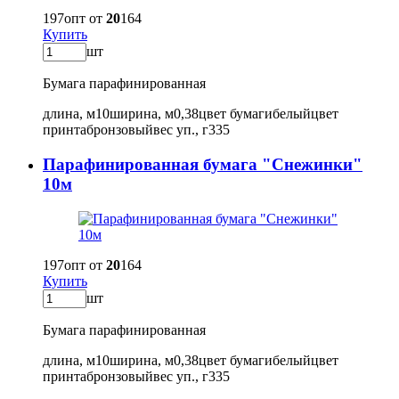
197
опт от
20
164
Купить
шт
Бумага парафинированная
длина, м
10
ширина, м
0,38
цвет бумаги
белый
цвет
принта
бронзовый
вес уп., г
335
Парафинированная бумага "Снежинки"
10м
197
опт от
20
164
Купить
шт
Бумага парафинированная
длина, м
10
ширина, м
0,38
цвет бумаги
белый
цвет
принта
бронзовый
вес уп., г
335