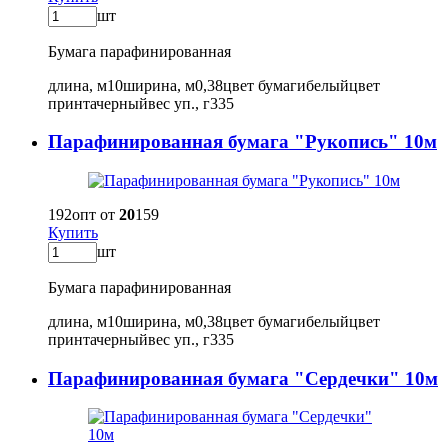
шт
Бумага парафинированная
длина, м
10
ширина, м
0,38
цвет бумаги
белый
цвет
принта
черный
вес уп., г
335
Парафинированная бумага "Рукопись" 10м
192
опт от
20
159
Купить
шт
Бумага парафинированная
длина, м
10
ширина, м
0,38
цвет бумаги
белый
цвет
принта
черный
вес уп., г
335
Парафинированная бумага "Сердечки" 10м