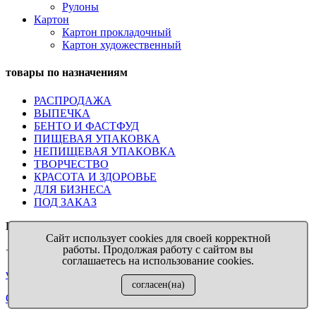
Рулоны
Картон
Картон прокладочный
Картон художественный
товары по назначениям
РАСПРОДАЖА
ВЫПЕЧКА
БЕНТО И ФАСТФУД
ПИЩЕВАЯ УПАКОВКА
НЕПИЩЕВАЯ УПАКОВКА
ТВОРЧЕСТВО
КРАСОТА И ЗДОРОВЬЕ
ДЛЯ БИЗНЕСА
ПОД ЗАКАЗ
Выручалочка
™ Бумага на всякий случай
Сайт использует cookies для своей корректной
работы. Продолжая работу с сайтом вы
+7 911 009 04 11
соглашаетесь на использование cookies.
virupaper@yandex.ru
согласен(на)
Отправить запрос