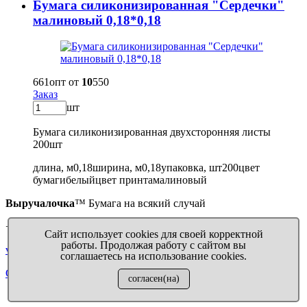
Бумага силиконизированная "Сердечки"
малиновый 0,18*0,18
661
опт от
10
550
Заказ
шт
Бумага силиконизированная двухсторонняя листы
200шт
длина, м
0,18
ширина, м
0,18
упаковка, шт
200
цвет
бумаги
белый
цвет принта
малиновый
Выручалочка
™ Бумага на всякий случай
+7 911 009 04 11
Сайт использует cookies для своей корректной
работы. Продолжая работу с сайтом вы
virupaper@yandex.ru
соглашаетесь на использование cookies.
Отправить запрос
согласен(на)