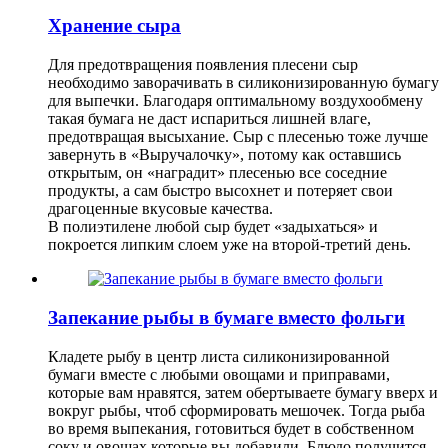
Хранение сыра
Для предотвращения появления плесени сыр
необходимо заворачивать в силиконизированную бумагу
для выпечки. Благодаря оптимальному воздухообмену
такая бумага не даст испариться лишней влаге,
предотвращая высыхание. Сыр с плесенью тоже лучше
завернуть в «Выручалочку», потому как оставшись
открытым, он «наградит» плесенью все соседние
продукты, а сам быстро высохнет и потеряет свои
драгоценные вкусовые качества.
В полиэтилене любой сыр будет «задыхаться» и
покроется липким слоем уже на второй-третий день.
Запекание рыбы в бумаге вместо фольги
Кладете рыбу в центр листа силиконизированной
бумаги вместе с любыми овощами и приправами,
которые вам нравятся, затем обертываете бумагу вверх и
вокруг рыбы, чтоб сформировать мешочек. Тогда рыба
во время выпекания, готовиться будет в собственном
соку и овощах которые вы добавили. Блюдо получится