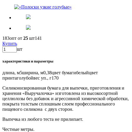
183
опт от
25
шт
141
Купить
шт
характеристики и параметры
длина, м
5
ширина, м
0,38
цвет бумаги
белый
цвет
принта
голубой
вес уп., г
170
Силиконизированная бумага для выпечки, приготовления и
хранения «Выручалочка» изготовлена из высокосортной
целлюлозы без добавок и агрессивной химической обработки,
покрыта толстым сплошным слоем профессионального
пищевого силикона с двух сторон.
Выпечка из любого теста не прилипает.
Честные метры.