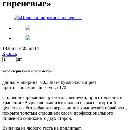
сиреневые»
183
опт от
25
шт
141
Купить
шт
характеристики и параметры
длина, м
5
ширина, м
0,38
цвет бумаги
белый
цвет
принта
фиолетовый
вес уп., г
170
Силиконизированная бумага для выпечки, приготовления и
хранения «Выручалочка» изготовлена из высокосортной
целлюлозы без добавок и агрессивной химической обработки,
покрыта толстым сплошным слоем профессионального
пищевого силикона с двух сторон.
Выпечка из любого теста не прилипает.