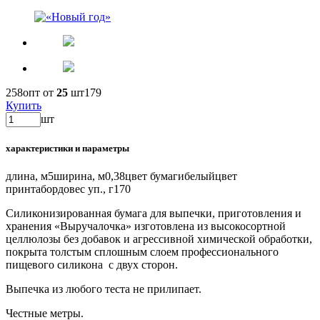
258
опт от
25
шт
179
Купить
шт
характеристики и параметры
длина, м
5
ширина, м
0,38
цвет бумаги
белый
цвет
принта
бордо
вес уп., г
170
Силиконизированная бумага для выпечки, приготовления и
хранения «Выручалочка» изготовлена из высокосортной
целлюлозы без добавок и агрессивной химической обработки,
покрыта толстым сплошным слоем профессионального
пищевого силикона с двух сторон.
Выпечка из любого теста не прилипает.
Честные метры.