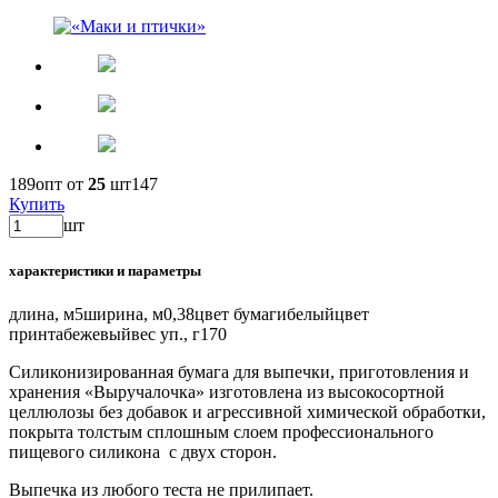
189
опт от
25
шт
147
Купить
шт
характеристики и параметры
длина, м
5
ширина, м
0,38
цвет бумаги
белый
цвет
принта
бежевый
вес уп., г
170
Силиконизированная бумага для выпечки, приготовления и
хранения «Выручалочка» изготовлена из высокосортной
целлюлозы без добавок и агрессивной химической обработки,
покрыта толстым сплошным слоем профессионального
пищевого силикона с двух сторон.
Выпечка из любого теста не прилипает.