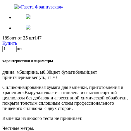
189
опт от
25
шт
147
Купить
шт
характеристики и параметры
длина, м
5
ширина, м
0,38
цвет бумаги
белый
цвет
принта
черный
вес уп., г
170
Силиконизированная бумага для выпечки, приготовления и
хранения «Выручалочка» изготовлена из высокосортной
целлюлозы без добавок и агрессивной химической обработки,
покрыта толстым сплошным слоем профессионального
пищевого силикона с двух сторон.
Выпечка из любого теста не прилипает.
Честные метры.